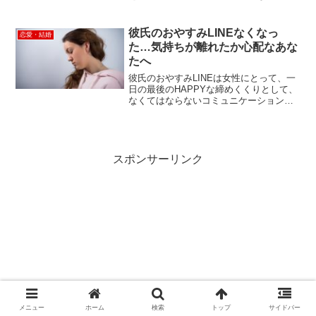
ょうか？ 結婚となると、お付き合いをし
ているときよりも共有していく時間が増
えるので、沈黙の時間が結婚に悪い影響
彼氏のおやすみLINEなくなっ
恋愛・結婚
を与えるのではないかと心...
た…気持ちが離れたか心配なあな
たへ
彼氏のおやすみLINEは女性にとって、一
日の最後のHAPPYな締めくくりとして、
なくてはならないコミュニケーションの
ひとつですよね。ココロからの幸せを感
じられる彼氏からのおやすみLINEがなく
なると、気持ちが離れたのではないかと
不安・心配に...
スポンサーリンク
メニュー
ホーム
検索
トップ
サイドバー