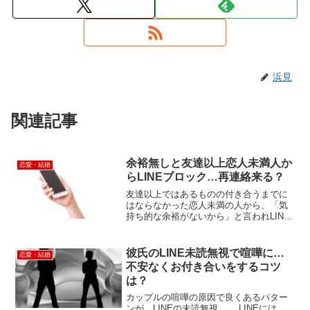
浜見
関連記事
余裕無しと友達以上恋人未満人か
恋愛・結婚
らLINEブロック…再連絡来る？
友達以上ではあるものの付き合うまでに
はならなかった恋人未満の人から、「気
持ち的な余裕がないから」と言われLINE
ブロックされてしまった…。友達以上恋
人未満の関係性は、もう一歩で恋人関係
になれる期待を持つことがあるので、
彼氏のLINE未読無視で喧嘩に…
恋愛・結婚
LINEブロックされた...
不安なくお付き合いをするコツ
は？
カップルの喧嘩の原因で良くあるパター
ンが、LINEの未読無視…。 LINEには、