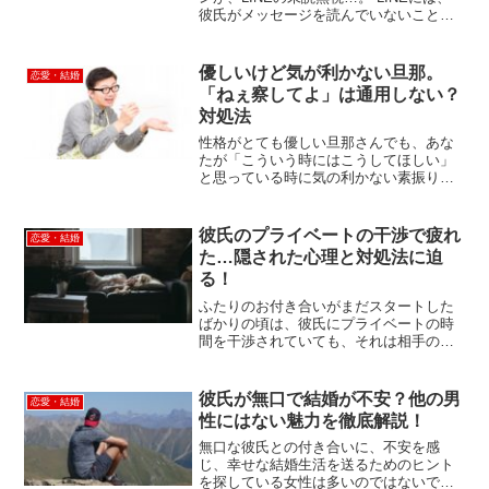
彼氏がメッセージを読んでいないことの
未読と、チェックしてくれたことの既読
が確認できるメリットがあるものの、こ
の便利な機能がときに、カップルの喧嘩
優しいけど気が利かない旦那。
恋愛・結婚
につながってしま...
「ねぇ察してよ」は通用しない？
対処法
性格がとても優しい旦那さんでも、あな
たが「こういう時にはこうしてほしい」
と思っている時に気の利かない素振りを
見せられると、「察してほしい…」と強
い不満を抱いてしまいますよね。もとも
と性格の優しい旦那さんであれば、あな
彼氏のプライベートの干渉で疲れ
恋愛・結婚
たを気遣っていろいろと気...
た…隠された心理と対処法に迫
る！
ふたりのお付き合いがまだスタートした
ばかりの頃は、彼氏にプライベートの時
間を干渉されていても、それは相手の愛
情の証と受け取ることができるもの。 で
すが、自分にとって大切なプライベート
の時間に、幾度も幾度も彼氏からの干渉
彼氏が無口で結婚が不安？他の男
恋愛・結婚
メール・電話などを受け...
性にはない魅力を徹底解説！
無口な彼氏との付き合いに、不安を感
じ、幸せな結婚生活を送るためのヒント
を探している女性は多いのではないでし