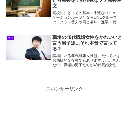
たら挨拶を！好印象なプチ挨拶例
文
高校生にとっての基本・手軽なコミュニ
ケーションルーツとなるLINEグループ
は、クラス替えや同じ趣味・進学・就職
への目標を持ったメンバー同士のやり取
りが、高校生活に欠かせない楽しみ・目
的となるものですよね。クラスのLINEグ
職場の40代既婚女性をかわいいと
生活
ループに招待された...
言う男子達…それ本音で言って
る？
職場にいる40代既婚女性は、たいていは
お局様的な存在でもありますよね。そん
な中、職場の男子たちが40代既婚女性を
かわいいかわいいと騒ぎ立てていること
に気付き、何だか納得できない思いを抱
いてはいませんか？浜見(オ、オイ！？ガ
チで言ってんのかよ...
スポンサーリンク