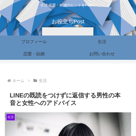
生活 恋愛・結婚のヒントをPost！
お役立ちPost
プロフィール
生活
恋愛・結婚
お問い合わせ
ホーム
生活
LINEの既読をつけずに返信する男性の本
音と女性へのアドバイス
生活