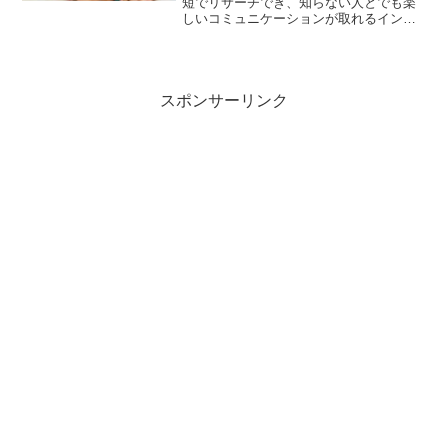
短でリサーチでき、知らない人とでも楽
しいコミュニケーションが取れるインス
タ。そんな魅力的なインスタですが、フ
ォローしてくれた人をあなたもフォロー
し、いつの間にかブロックされているこ
とに気付いて、とても大き...
スポンサーリンク