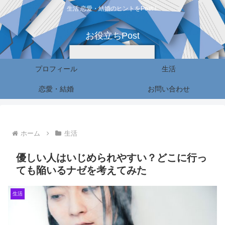
生活 恋愛・結婚のヒントをPost！
お役立ちPost
プロフィール
生活
恋愛・結婚
お問い合わせ
ホーム
生活
優しい人はいじめられやすい？どこに行っ
ても陥いるナゼを考えてみた
生活