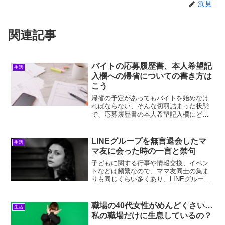
浜見
関連記事
バイトの応募履歴書、本人希望記
生活
入欄への帰省についての書き方は
こう
帰省の予定があってもバイトを始めなけ
ればならない、そんな切羽詰まった状態
で、応募履歴書の本人希望記入欄にどう
書けばよいのかと悩んではいませんか？
バイトの応募履歴書の本人希望記入欄
は、希望を伝えるための目的・項目では
LINEグループを無言退会したマ
生活
あるものの自分本位な気がし...
マ友に会った時の一言と禁句
子どもに関する行事や情報交換、イベン
トなどは頻繁なので、ママ友同士の集ま
りも同じくらい多くあり、LINEグループ
を無言退会したママ友に会うことも決し
てめずらしくはないでしょう。LINEグル
ープを無言で退会したママ友に会うと、
職場の40代女性がめんどくさい…
生活
気まずさ・腹立た...
私の職場だけに生息しているの？