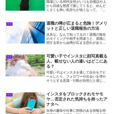
職場にいる40代女性がいつも自慢話や上
から目線な態度で接してくると、めんど
くさくも怖い気持ちが強くなって、「ど
うしてああなの？」と不満に感じてしま
いますよね。浜見持ち上げてやんないと
新しい仕事なんか絶対に手を出さない…
退職の噂が広まると危険！デメリ
生活
職場の40代女性にめん...
ットと正しい退職報告の方法
浜見な、なんで知ってるの！退職の報告
のタイミングや相手を間違うと、退職に
関する良からぬ噂が広まる恐れがありま
す。 人の噂は恐ろしいもので、退職理由
や時期などが一人歩きしてしまうことも
あり、気持ちよく退職できる環境ではな
可愛い子でインスタに顔写真載る
生活
くなってしまいます。 ...
人、載せない人の違いはどこにあ
る？
可愛い子はインスタを通して自分をアピ
ールしたり、フォロワーや出会いを増や
そうとする意識・行動が自然だと感じま
すよね。ですが可愛い子でも、インスタ
に自分の顔写真を載せない人もめずらし
くはないので、自分の顔写真を載せる人
インスタをブロックされモヤモ
生活
とはどんな違いがあるのか...
ヤ…否定された気持ちを持ったア
ナタへ
自身の趣味や仕事に関係のある情報を時