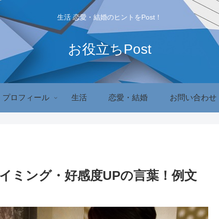
生活 恋愛・結婚のヒントをPost！
お役立ちPost
プロフィール
生活
恋愛・結婚
お問い合わせ
イミング・好感度UPの言葉！例文