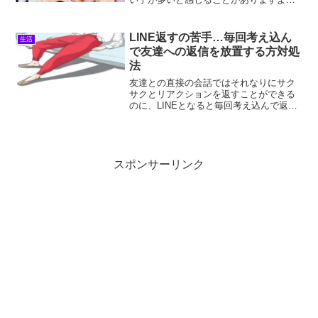
ね。女性にとって可愛い子は、自分の美
意識が刺激されつつも、逆に自分と比べ
て外見のコンプレックスを抱くこともあ
LINE返すの苦手…毎回考え込ん
生活
るのではないでしょうか？浜...
で友達への返信を放置する方対処
法
友達との直接の会話ではそれなりにサク
サクとリアクションを返すことができる
のに、LINEとなると毎回考え込んで返信
を放置してしまう…。浜見「これは誤解
されるかな？」「気分害さないかな？」
なんて考えてたら機会失ってたり…そん
な状態・悩みは、「友...
スポンサーリンク