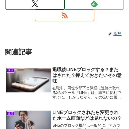
浜見
関連記事
退職後LINEブロックする？また
生活
はされた？抑えておきたいその意
味
在職中、同僚や部下と気軽に連絡の取れ
るSNSツール「LINE」は、非常に便利で
すよね。 しかしながら、その扱いに困っ
てしまうのが、退職後です。 退職後には
これまで毎日顔を合わせて、毎日一緒に
過ごしてきた人たちとの関わり方にも違
LINEブロックされたら変更され
生活
いが生まれるこ...
たホーム画面などは見れないの？
SNSのブロック機能は一般的に、アカウ