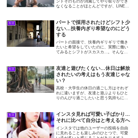
ントそのものが消滅してやり取りができ
なくなることがほとんどですが、LINEの
ブロックの場合は見れるものと見れない
ものが細かに分かれているんです。浜見
ん！ブロックされた！？今回は、「LINE
パートで採用されたけどシフト少
生活
ブロックされた...
ない…扶養内ぎり希望なのにどう
する
パートの面接で、扶養内ギリギリで働き
たいと希望をしていたのに、実際に働い
てみるとシフトがスカスカ...。そんな状
態に焦りや不満、不安を感じてはいませ
んか？面接時に伝えていたシフトの希望
と、実際に働く条件に違いがあるのは決
友達と遊びたくない…休日は解放
生活
してめずらしくはない...
されたいの考えはもう友達じゃな
い？
高校・大学生の休日の過ごし方はそれぞ
れに違いますが、友達と遊ぶよりもひと
りのんびり過ごしたいと思う気持ちに、
「友達をなくしてしまうのではないか」
「これってもう友達じゃないってこ
と？」なんて悩みや不安を感じてしまっ
インスタ見れば可愛い子ばかり…
生活
てはいませんか？浜見あ、圧が...
それに比べて自分はと考える方へ
インスタでは他のユーザーの投稿を自由
に見れることも楽しみのひとつで、可愛
い子が多いと感じることがありますよ