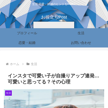
生活 恋愛・結婚のヒントをPost！
お役立ちPost
プロフィール
生活
恋愛・結婚
お問い合わせ
ホーム
生活
インスタで可愛い子が自撮りアップ連発…
可愛いと思ってる？その心理
生活