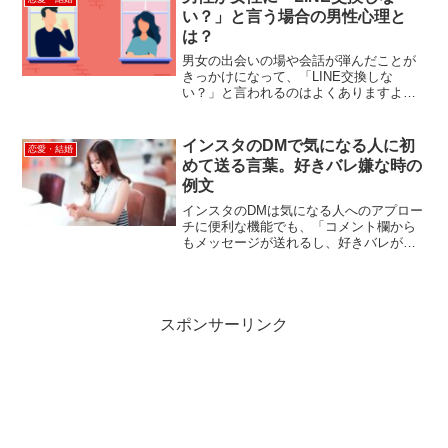
興味のある女性から...
い？」と言う場合の男性心理と
は？
男女の出会いの場や会話が弾んだことが
きっかけになって、「LINE交換しな
い？」と言われるのはよくありますよ
ね。浜見気になる人からだった！超うれ
しかったけど…男性が女性に「LINE交換
しない？」と言うのは純粋な好意なの
インスタのDMで気になる人に初
恋愛・結婚
か・それとも何か裏がある...
めて送る言葉。好きバレ嫌な時の
例文
インスタのDMは気になる人へのアプロー
チに便利な機能でも、「コメント欄から
もメッセージが送れるし、好きバレが心
配…」なんて悩みや不安を感じることも
ありますよね。浜見ファーストコンタク
トは絶対にこっちの気持ちわからないよ
うにしたい…気になる人...
スポンサーリンク