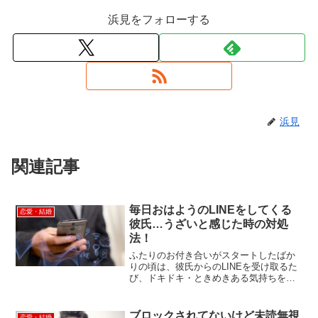
浜見をフォローする
浜見
関連記事
毎日おはようのLINEをしてくる
恋愛・結婚
彼氏…うざいと感じた時の対処
法！
ふたりのお付き合いがスタートしたばか
りの頃は、彼氏からのLINEを受け取るた
び、ドキドキ・ときめきある気持ちを持
っていたもの。 でも、彼氏からのおはよ
うのLINEが毎日当たり前になってしまう
と、特に朝の忙しい時間を過ごす女性に
ブロックされてないけど未読無視
恋愛・結婚