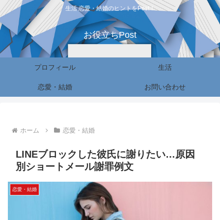
生活 恋愛・結婚のヒントをPost！
お役立ちPost
プロフィール
生活
恋愛・結婚
お問い合わせ
ホーム
恋愛・結婚
LINEブロックした彼氏に謝りたい…原因
別ショートメール謝罪例文
恋愛・結婚