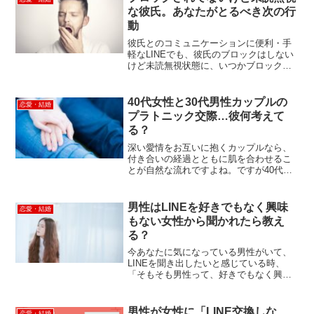
とっては、『う...
な彼氏。あなたがとるべき次の行
動
彼氏とのコミュニケーションに便利・手
軽なLINEでも、彼氏のブロックはしない
けど未読無視状態に、いつかブロックさ
れてしまうのではないかと、大きな不
安・さみしさを感じてはいませんか？浜
見つ、付き合ってるんだよね、わたした
40代女性と30代男性カップルの
恋愛・結婚
ちって…それともこれは...
プラトニック交際…彼何考えて
る？
深い愛情をお互いに抱くカップルなら、
付き合いの経過とともに肌を合わせるこ
とが自然な流れですよね。ですが40代女
性と30代男性カップルの自分たちは、今
だに肌を合わせたことがないプラトニッ
クな関係が続き、30代年下彼氏は何を考
男性はLINEを好きでもなく興味
恋愛・結婚
えているのか不安に...
もない女性から聞かれたら教え
る？
今あなたに気になっている男性がいて、
LINEを聞き出したいと感じている時、
「そもそも男性って、好きでもなく興味
もない女性からLINEを聞かれたら教えて
くれるものなのかな…？」と素朴なギモ
ン・不安を抱いてはいませんか？好きで
男性が女性に「LINE交換しな
恋愛・結婚