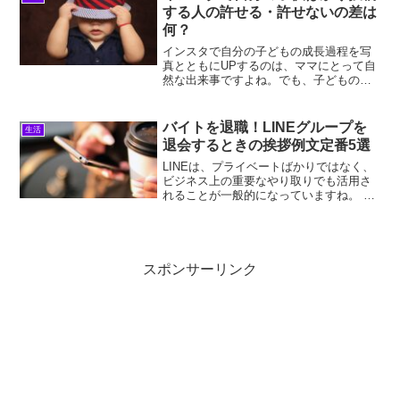
いませんか？浜見話...
する人の許せる・許せないの差は
何？
インスタで自分の子どもの成長過程を写
真とともにUPするのは、ママにとって自
然な出来事ですよね。でも、子どもの投
稿ばかりが多い人のタイプが許せると思
う人、許せない人がいて気持ちがグラグ
ラし、「この差は何…？」と余計な悩み
バイトを退職！LINEグループを
生活
を抱え込んでしまっては...
退会するときの挨拶例文定番5選
LINEは、プライベートばかりではなく、
ビジネス上の重要なやり取りでも活用さ
れることが一般的になっていますね。 そ
んな中、バイトを退職するときと、今ま
でに使っていたLINEグループを退会する
ときの挨拶の文章に頭を悩ませてはいま
せんか？浜見あ...
スポンサーリンク