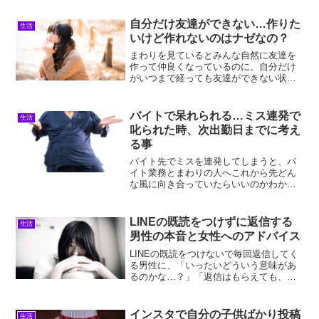
と不安を感じるかもしれません。浜見残
り全日を消化しちゃったりして果たして
自分だけ友達ができない…作りた
生活
もらえるのかな？有給休暇...
いけど作れないのはナゼなの？
まわりを見ているとみんな自然に友達を
作って仲良くなっているのに、自分だけ
がいつまで経っても友達ができない状態
に、焦りや不安を感じてはいませんか？
自分だけが友達ができない状態は、そも
そもの原因がわからなかったり、まわり
バイトで呆れられる…ミス連発で
生活
から取り残されていくよう...
叱られた時、次出勤日までに考え
る事
バイト先でミスを連発してしまうと、バ
イト業務とまわりの人へこれから先どん
な風に向き合っていたらいいのかわから
なくなってしまいますよね。またバイト
でのミス連発をしてまわりから呆れられ
たと感じると、やる気低下やバイト先に
LINEの既読をつけずに返信する
生活
居づらくなる悪循環も心配...
男性の本音と女性へのアドバイス
LINEの既読をつけないで毎回返信してく
る男性に、「いったいどういう意味があ
るのかな…？」「返信はもらえても、送
ったLINEメッセージに既読がつかないと
見てもらってるのかイマイチわからな
い…」なんて不満や不安、疑問を抱いて
インスタで自分の子供ばかり投稿
生活