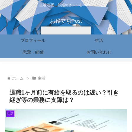
生活 恋愛・結婚のヒントをPost！
お役立ちPost
プロフィール
生活
恋愛・結婚
お問い合わせ
ホーム
生活
退職1ヶ月前に有給を取るのは遅い？引き
継ぎ等の業務に支障は？
生活