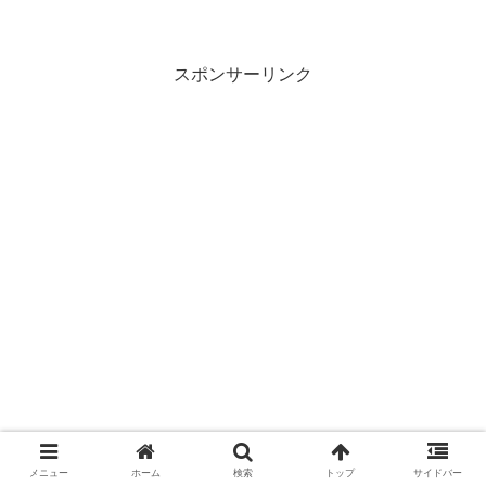
ると、「そこまで言うことないのに…」
とショックを受け、深く傷ついてしまい
ますよね。浜見ば、馬鹿はないでしょ馬
鹿は？！職場で馬鹿と言わ...
スポンサーリンク
メニュー
ホーム
検索
トップ
サイドバー