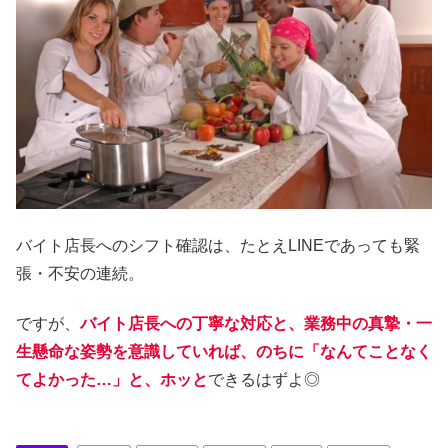
バイト店長へのシフト確認は、たとえLINEであっても緊
張・不安の連続。
ですが、
バイト店長への丁寧な対応と、業務中の真摯・一
生懸命な姿勢
を意識していれば、のちに
「なんてことなく
てよかった…」と、ホッと
できるはずよ◎