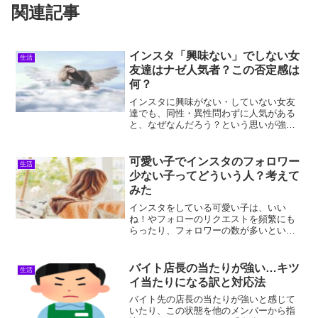
関連記事
インスタ「興味ない」でしない女
生活
友達はナゼ人気者？この否定感は
何？
インスタに興味がない・していない女友
達でも、同性・異性問わずに人気がある
と、なぜなんだろう？という思いが強く
なることもありますよね。あなたやまわ
りの友達は、みんなインスタが楽しいと
感じていて、発信も一生懸命！それなの
可愛い子でインスタのフォロワー
生活
に、インスタに興味ない・...
少ない子ってどういう人？考えて
みた
インスタをしている可愛い子は、いい
ね！やフォローのリクエストを頻繁にも
らったり、フォロワーの数が多いという
イメージがあるものですよね。そんな
中、あなたの身近にいる可愛い子のイン
スタをのぞいてみたとき、フォロワーが
バイト店長の当たりが強い…キツ
生活
少なくてびっくり、「何か理由...
イ当たりになる訳と対応法
バイト先の店長の当たりが強いと感じて
いたり、この状態を他のメンバーから指