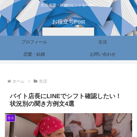
生活 恋愛・結婚のヒントをPost！
お役立ちPost
プロフィール
生活
恋愛・結婚
お問い合わせ
ホーム
生活
バイト店長にLINEでシフト確認したい！
状況別の聞き方例文4選
生活