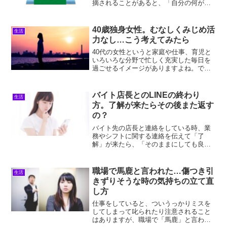
摘されることがあると、「自分の何がい
けないんだろう…？」と落ち込み、バイ
トに行くのが憂鬱になっていませんか？
バイト店長の当たりが強いのはもしかす
40歳独身女性。むなしくみじめ活
生活
ると、店長にもあなた自身...
力なし…こう考えてみたら
40代の女性というと家庭や仕事、育児と
いろいろな分野で忙しく充実した毎日を
過ごせるイメージがありますよね。です
が40歳独身女性の自分はむなしくみじめ
で活力なし、まわりにいる同年代と比べ
てイキイキしていないと悩んでいません
バイト店長とのLINEの終わり
生活
か？そして40歳独身...
方。了解が来たらその後また返す
の？
バイト先の店長と連絡をしている時、業
務やシフトに関する連絡を伝えて「了
解」が来たら、「そのままにしても良
い？」「それとも返すべきなのかな？」
と判断が難しく感じますよね。浜見もう
一回こっちから何か言った方が…？友人
職場で馬鹿と言われた…傷つき引
生活
同士のLINEであれば、了解...
きずりそうな時の気持ちの立て直
し方
仕事をしていると、ついうっかりミスを
してしまって叱られたり注意されること
はありますが、職場で「馬鹿」と言われ