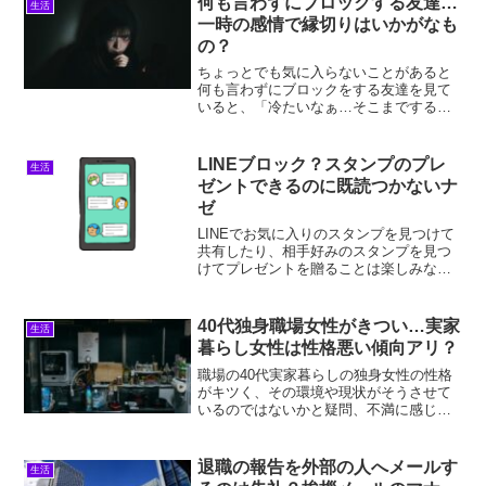
何も言わずにブロックする友達…
生活
ごいことに！連日...
一時の感情で縁切りはいかがなも
の？
ちょっとでも気に入らないことがあると
何も言わずにブロックをする友達を見て
いると、「冷たいなぁ…そこまでする必
要あるのかな？」「いつかわたしもブロ
ックされてしまうのかな…」と憤りや不
安を感じることがありませんか？また、
LINEブロック？スタンプのプレ
生活
何も言わずにブロックする...
ゼントできるのに既読つかないナ
ゼ
LINEでお気に入りのスタンプを見つけて
共有したり、相手好みのスタンプを見つ
けてプレゼントを贈ることは楽しみなや
り取りのひとつですよね。そんな中で
LINEスタンプのプレゼントを贈ったのに
一切の既読がつかず、「もしやブロック
40代独身職場女性がきつい…実家
生活
されているのかな…...
暮らし女性は性格悪い傾向アリ？
職場の40代実家暮らしの独身女性の性格
がキツく、その環境や現状がそうさせて
いるのではないかと疑問、不満に感じて
いませんか？40代独身で実家暮らしの女
性というだけで、性格がきついと思うの
はいけないと思いつつも、実際にショッ
退職の報告を外部の人へメールす
生活
クな接し方をされてい...