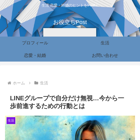
生活 恋愛・結婚のヒントをPost！
お役立ちPost
プロフィール
生活
恋愛・結婚
お問い合わせ
ホーム
生活
LINEグループで自分だけ無視…今から一
歩前進するための行動とは
生活