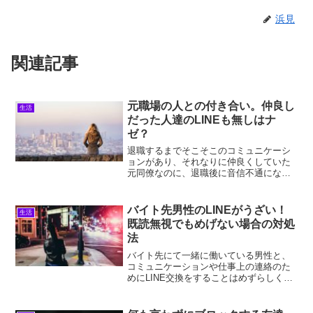
浜見
関連記事
元職場の人との付き合い。仲良し
生活
だった人達のLINEも無しはナ
ゼ？
退職するまでそこそこのコミュニケーシ
ョンがあり、それなりに仲良くしていた
元同僚なのに、退職後に音信不通になっ
てしまい、さみしさやちょっぴりの不満
を感じてはいませんか？浜見こ、こんな
に疎遠になるとは思ってもみなかった…
バイト先男性のLINEがうざい！
生活
トラブルによる退職であれ...
既読無視でもめげない場合の対処
法
バイト先にて一緒に働いている男性と、
コミュニケーションや仕事上の連絡のた
めにLINE交換をすることはめずらしくは
ないですが、のちにしつこくLINEされる
なんて、その時は想像もできないですよ
ね。浜見こ、交換したとたんにもんのす