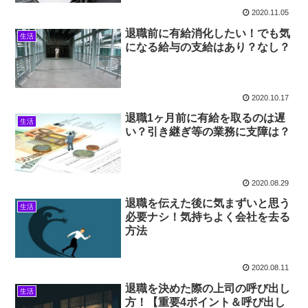
2020.11.05
退職前に有給消化したい！でも気
生活
になる給与の支給はあり？なし？
2020.10.17
退職1ヶ月前に有給を取るのは遅
生活
い？引き継ぎ等の業務に支障は？
2020.08.29
退職を伝えた後に気まずいと思う
生活
必要ナシ！気持ちよく会社を去る
方法
2020.08.11
退職を決めた際の上司の呼び出し
生活
方！【重要4ポイント＆呼び出し