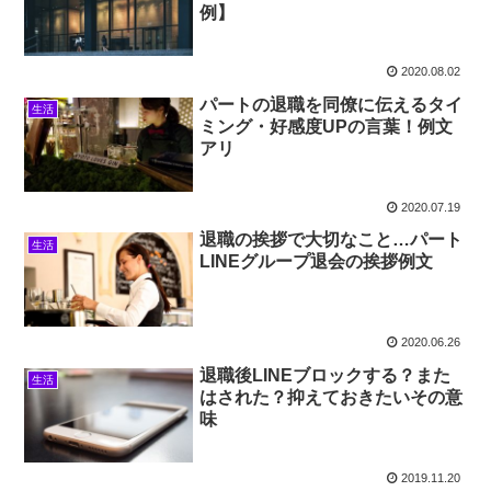
例】
2020.08.02
パートの退職を同僚に伝えるタイ
生活
ミング・好感度UPの言葉！例文
アリ
2020.07.19
退職の挨拶で大切なこと…パート
生活
LINEグループ退会の挨拶例文
2020.06.26
退職後LINEブロックする？また
生活
はされた？抑えておきたいその意
味
2019.11.20