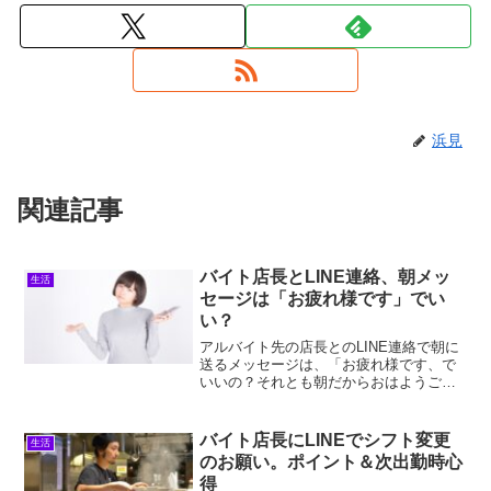
浜見
関連記事
バイト店長とLINE連絡、朝メッ
生活
セージは「お疲れ様です」でい
い？
アルバイト先の店長とのLINE連絡で朝に
送るメッセージは、「お疲れ様です、で
いいの？それとも朝だからおはようござ
います、が最適？」と疑問を抱き、スム
ーズにLINEやり取りができなくなるので
はないかと悩んでいませんか？おはよう
バイト店長にLINEでシフト変更
生活
ございます、また...
のお願い。ポイント＆次出勤時心
得