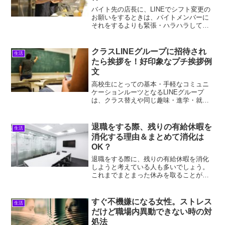
バイト先の店長に、LINEでシフト変更の
お願いをするときは、バイトメンバーに
それをするよりも緊張・ハラハラしてし
まうものですよね。浜見店長いつもシフ
トのやり繰り苦労してるもんな…来週の
予定やっとできたみたいだったけど、こ
クラスLINEグループに招待され
生活
っちが急な予定入っち...
たら挨拶を！好印象なプチ挨拶例
文
高校生にとっての基本・手軽なコミュニ
ケーションルーツとなるLINEグループ
は、クラス替えや同じ趣味・進学・就職
への目標を持ったメンバー同士のやり取
りが、高校生活に欠かせない楽しみ・目
的となるものですよね。クラスのLINEグ
退職をする際、残りの有給休暇を
生活
ループに招待された...
消化する理由＆まとめて消化は
OK？
退職をする際に、残りの有給休暇を消化
しようと考えている人も多いでしょう。
これまでまとまった休みを取ることがで
きなかったり、有給休暇を定期的に使え
なかったという人は、退職をする際にま
とめて活用したいところですよね。浜見
すぐ不機嫌になる女性。ストレス
生活
忙しいのが幸い？して結構...
だけど職場内異動できない時の対
処法