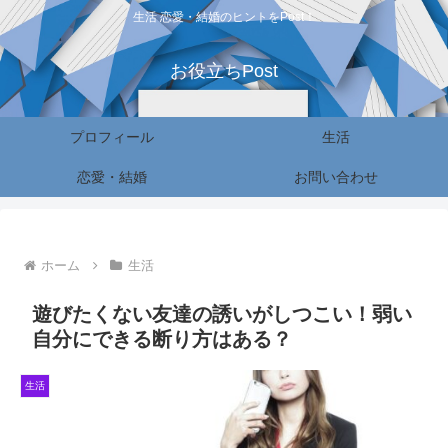
生活 恋愛・結婚のヒントをPost！
お役立ちPost
プロフィール
生活
恋愛・結婚
お問い合わせ
ホーム
生活
遊びたくない友達の誘いがしつこい！弱い
自分にできる断り方はある？
生活