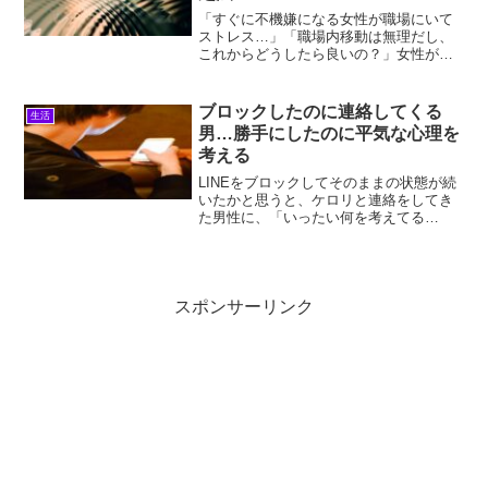
「すぐに不機嫌になる女性が職場にいて
ストレス…」「職場内移動は無理だし、
これからどうしたら良いの？」女性が多
い職場でそんな悩み・トラブルに、憂鬱
な毎日を過ごしてはいませんか？浜見友
達に相談したら「近寄らないのが一番
ブロックしたのに連絡してくる
生活
よ！」だって…はぁ～？とな...
男…勝手にしたのに平気な心理を
考える
LINEをブロックしてそのままの状態が続
いたかと思うと、ケロリと連絡をしてき
た男性に、「いったい何を考えてる
の…？」と不満を抱いていませんか？そ
の男性にブロックされたこともそれなり
にショックなのに、いきなりの連絡をも
らうと、どう反応・接して...
スポンサーリンク